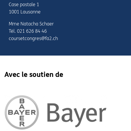
Case postale 1
1001 Lausanne
Mme Natacha Schaer
Tél. 021 626 84 46
coursetcongres@fa2.ch
Avec le soutien de