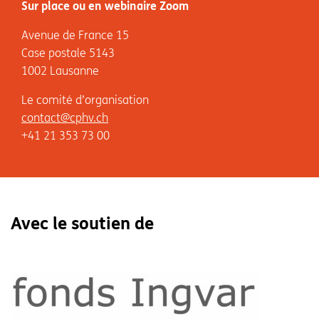
Sur place ou en webinaire Zoom
Avenue de France 15
Case postale 5143
1002 Lausanne
Le comité d’organisation
contact@cphv.ch
+41 21 353 73 00
Avec le soutien de